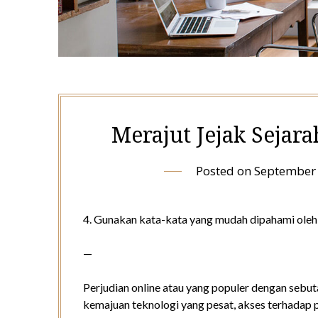
Merajut Jejak Sejar
Posted on
September 
4. Gunakan kata-kata yang mudah dipahami ol
—
Perjudian online atau yang populer dengan sebuta
kemajuan teknologi yang pesat, akses terhadap 