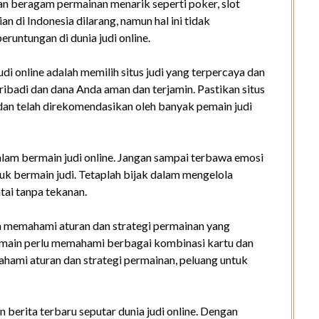
an beragam permainan menarik seperti poker, slot
n di Indonesia dilarang, namun hal ini tidak
untungan di dunia judi online.
udi online adalah memilih situs judi yang terpercaya dan
 pribadi dan dana Anda aman dan terjamin. Pastikan situs
k dan telah direkomendasikan oleh banyak pemain judi
dalam bermain judi online. Jangan sampai terbawa emosi
k bermain judi. Tetaplah bijak dalam mengelola
ai tanpa tekanan.
ya memahami aturan dan strategi permainan yang
emain perlu memahami berbagai kombinasi kartu dan
hami aturan dan strategi permainan, peluang untuk
an berita terbaru seputar dunia judi online. Dengan